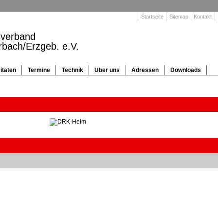
Startseite
Sitemap
Kontakt
sverband
rbach/Erzgeb. e.V.
itäten
Termine
Technik
Über uns
Adressen
Downloads