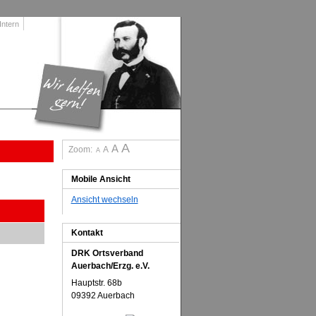
Intern
A
A
Zoom:
A
A
Mobile Ansicht
Ansicht wechseln
Kontakt
DRK Ortsverband
Auerbach/Erzg. e.V.
Hauptstr. 68b
09392 Auerbach